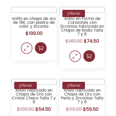
¡Oferta!
Anillo en chapa de oro
Anillo en Forma de
de 18K, con piedra de
Corazones con
color y zirconia
Zirconias Fabricado en
Chapa de Rodio Talla
$
199.00
7 y 8
$
149.00
$
74.50
0

0

¡Oferta!
¡Oferta!
Anillo Fabricado en
Anillo Fabricado en
Chapa de Oro con
Chapa de Oro con
Cristal Checo Talla 7 y
Perla y Zirconias Talla
8
7 y 8
$
109.00
$
54.50
$
119.00
$
59.50