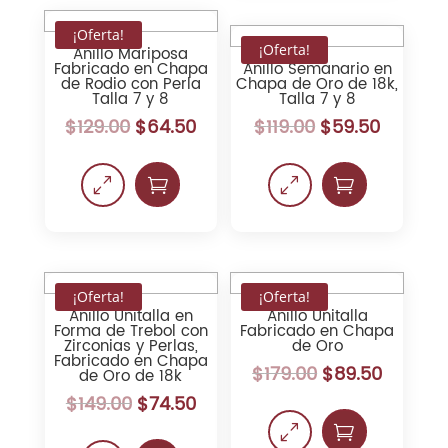
¡Oferta!
¡Oferta!
Anillo Mariposa
Fabricado en Chapa
Anillo Semanario en
de Rodio con Perla
Chapa de Oro de 18k,
Talla 7 y 8
Talla 7 y 8
$
129.00
$
64.50
$
119.00
$
59.50
0

0

¡Oferta!
¡Oferta!
Anillo Unitalla en
Anillo Unitalla
Forma de Trebol con
Fabricado en Chapa
Zirconias y Perlas,
de Oro
Fabricado en Chapa
$
179.00
$
89.50
de Oro de 18k
$
149.00
$
74.50
0
