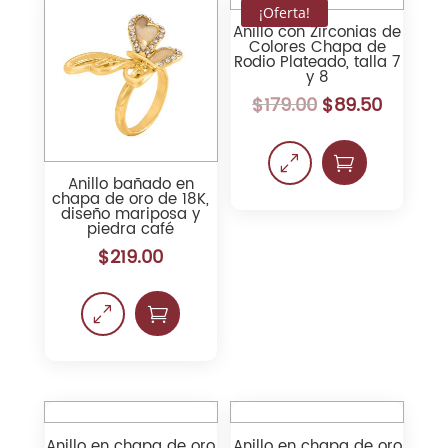
¡Oferta!
Anillo con Zirconias de
Colores Chapa de
Rodio Plateado, talla 7
y 8
$
179.00
$
89.50
0

Anillo bañado en
chapa de oro de 18K,
diseño mariposa y
piedra café
$
219.00
0

Anillo en chapa de oro
Anillo en chapa de oro