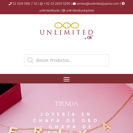
33 3618 0861 / 62 |
+52 33 2839 5256 |
ventas@unlimitedjoyeria.com |
unlimitedbyob |
unlimitedbyobplata
Products
search
TIENDA
JOYERÍA EN
CHAPA DE ORO
- CHAPA DE