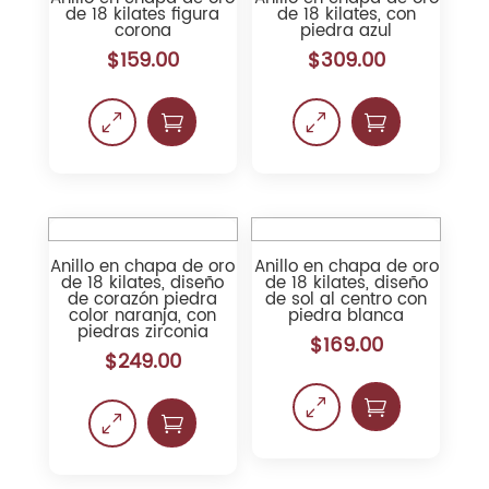
de 18 kilates figura
de 18 kilates, con
corona
piedra azul
$
159.00
$
309.00
0

0

Anillo en chapa de oro
Anillo en chapa de oro
de 18 kilates, diseño
de 18 kilates, diseño
de corazón piedra
de sol al centro con
color naranja, con
piedra blanca
piedras zirconia
$
169.00
$
249.00
0

0
