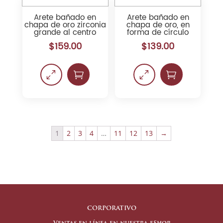
Arete bañado en
Arete bañado en
chapa de oro zirconia
chapa de oro, en
grande al centro
forma de círculo
$
159.00
$
139.00
0

0

1
2
3
4
…
11
12
13
→
CORPORATIVO