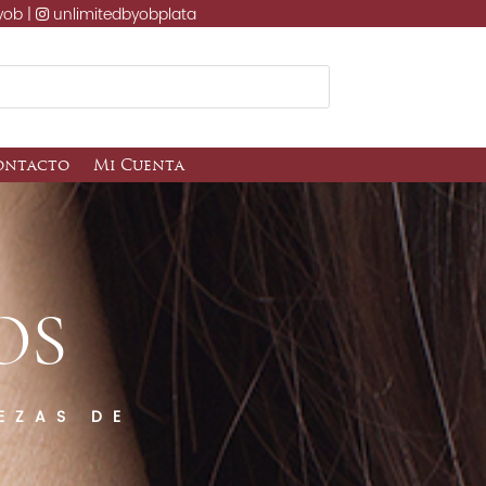
yob |
unlimitedbyobplata
ontacto
Mi Cuenta
OS
EZAS DE