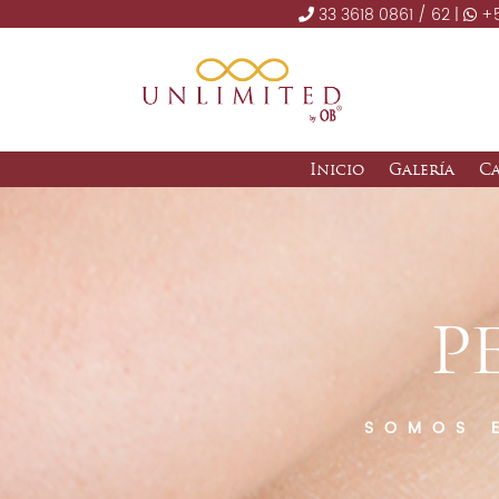
33 3618 0861 / 62 |
+5
Inicio
Galería
C
P
SOMOS 