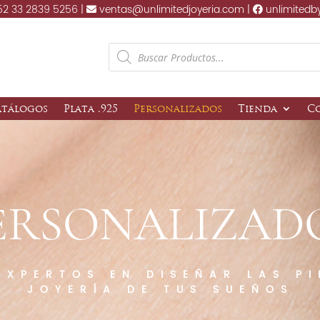
2 33 2839 5256 |
ventas@unlimitedjoyeria.com |
unlimitedb
Products
search
atálogos
Plata .925
Personalizados
Tienda
C
ERSONALIZAD
EXPERTOS EN DISEÑAR LAS PI
JOYERÍA DE TUS SUEÑOS