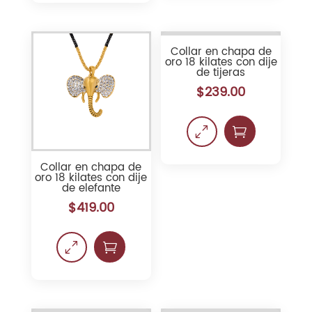
Collar en chapa de
oro 18 kilates con dije
de tijeras
$
239.00
0

Collar en chapa de
oro 18 kilates con dije
de elefante
$
419.00
0
