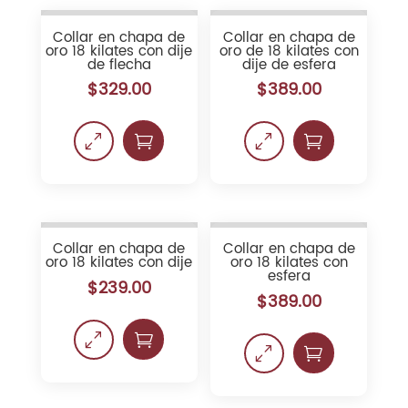
Collar en chapa de
Collar en chapa de
oro 18 kilates con dije
oro de 18 kilates con
de flecha
dije de esfera
$
329.00
$
389.00
0

0

Collar en chapa de
Collar en chapa de
oro 18 kilates con dije
oro 18 kilates con
esfera
$
239.00
$
389.00
0

0
