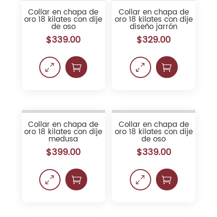
Collar en chapa de
Collar en chapa de
oro 18 kilates con dije
oro 18 kilates con dije
de oso
diseño jarrón
$
339.00
$
329.00
0

0

Collar en chapa de
Collar en chapa de
oro 18 kilates con dije
oro 18 kilates con dije
medusa
de oso
$
399.00
$
339.00
0

0
