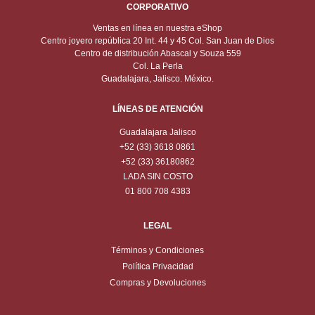
CORPORATIVO
Ventas en línea en nuestra eShop
Centro joyero república 20 Int. 44 y 45 Col. San Juan de Dios
Centro de distribución Abascal y Souza 559
Col. La Perla
Guadalajara, Jalisco. México.
LÍNEAS DE ATENCIÓN
Guadalajara Jalisco
+52 (33) 3618 0861
+52 (33) 36180862
LADA SIN COSTO
01 800 708 4383
LEGAL
Términos y Condiciones
Política Privacidad
Compras y Devoluciones