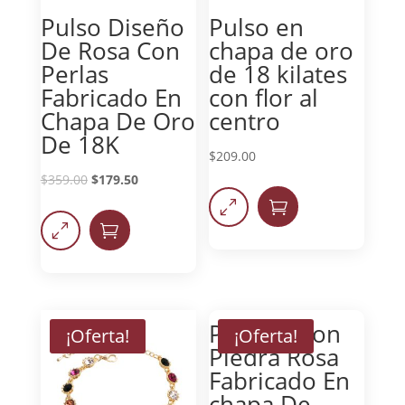
Pulso Diseño
Pulso en
De Rosa Con
chapa de oro
Perlas
de 18 kilates
Fabricado En
con flor al
Chapa De Oro
centro
De 18K
$
209.00
$
359.00
$
179.50
0

0

Pulsera Con
¡Oferta!
¡Oferta!
Piedra Rosa
Fabricado En
chapa De