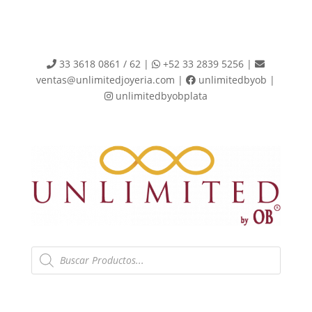
33 3618 0861 / 62 |
+52 33 2839 5256 |
ventas@unlimitedjoyeria.com |
unlimitedbyob |
unlimitedbyobplata
Products
search