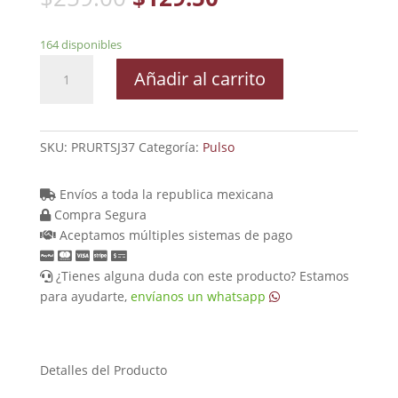
164 disponibles
Pulso
Añadir al carrito
Con
Zirconia
Blanca
Fabricado
SKU:
PRURTSJ37
Categoría:
Pulso
En
Chapa
Envíos a toda la republica mexicana
De
Compra Segura
Oro
Aceptamos múltiples sistemas de pago
De
18K
¿Tienes alguna duda con este producto? Estamos
cantidad
para ayudarte,
envíanos un whatsapp
Detalles del Producto