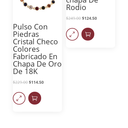
Rodio
$
249.00
$
124.50
Pulso Con
Piedras
0

Cristal Checo
Colores
Fabricado En
Chapa De Oro
De 18K
$
229.00
$
114.50
0
