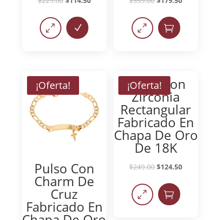
$
229.00
$
114.50
$
359.00
$
179.50
0
N
0

Pulso Con
¡Oferta!
¡Oferta!
Zirconia
Rectangular
Fabricado En
Chapa De Oro
De 18K
Pulso Con
$
249.00
$
124.50
Charm De
Cruz
0

Fabricado En
Chapa De Oro