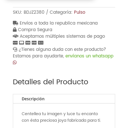
de
18K,
SKU:
BDJZ2380
Categoría:
Pulso
terminado
Envíos a toda la republica mexicana
de
Compra Segura
perla
Aceptamos múltiples sistemas de pago
y
una
¿Tienes alguna duda con este producto?
flor
Estamos para ayudarte,
envíanos un whatsapp
con
zirconia
al
centro
Detalles del Producto
cantidad
Descripción
Centellea tu imagen y luce tu encanto
con ésta preciosa joya fabricada para ti.