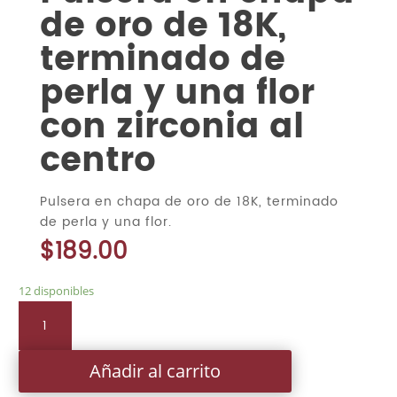
de oro de 18K,
terminado de
perla y una flor
con zirconia al
centro
Pulsera en chapa de oro de 18K, terminado
de perla y una flor.
$
189.00
12 disponibles
Pulsera
en
chapa
Añadir al carrito
de
oro