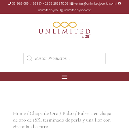
33 3618 0861 / 62 |
+52 33 2839 5256 |
ventas@unlimitedjoyeria.com |
unlimitedbyob |
unlimitedbyobplata
Products
search
Home
/
Chapa de Oro
/
Pulso
/ Pulsera en chapa
de oro de 18K, terminado de perla y una flor con
zirconia al centro