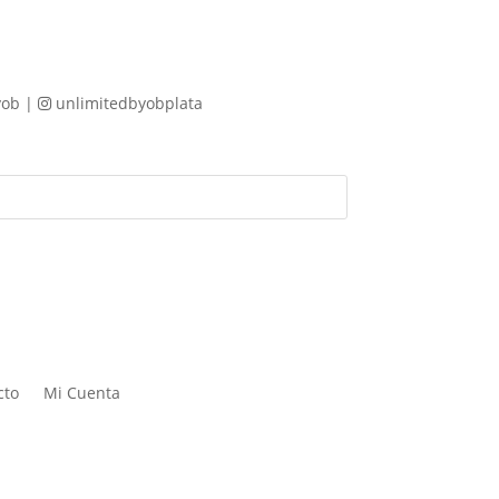
yob |
unlimitedbyobplata
cto
Mi Cuenta