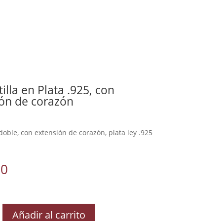
illa en Plata .925, con
ón de corazón
doble, con extensión de corazón, plata ley .925
00
Añadir al carrito