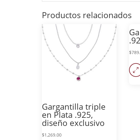
Productos relacionados
Ga
.9
$
789
0
Gargantilla triple
en Plata .925,
diseño exclusivo
$
1,269.00