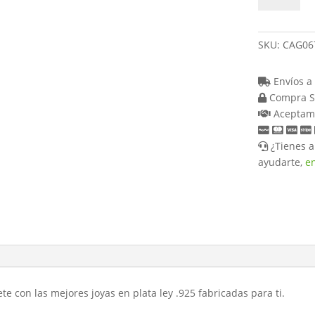
Plata
.925,
con
SKU:
CAG06
extensión
de
Envíos a 
corazón
Compra S
cantidad
Aceptamo
¿Tienes a
ayudarte,
e
te con las mejores joyas en plata ley .925 fabricadas para ti.