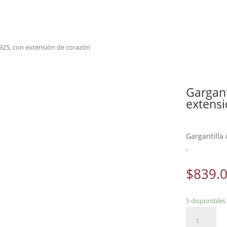
 .925, con extensión de corazón
Gargant
extensi
Gargantilla 
,
$
839.
5 disponibles
Gargantilla
en