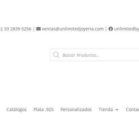
2 33 2839 5256 |
ventas@unlimitedjoyeria.com |
unlimitedb
Products
search
Catálogos
Plata .925
Personalizados
Tienda
Conta