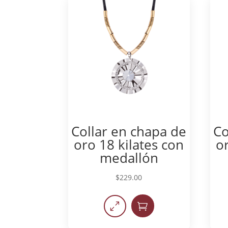
Collar en chapa de
Co
oro 18 kilates con
o
medallón
$
229.00
0
