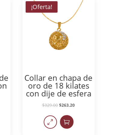
¡Oferta!
 de
Collar en chapa de
on
oro de 18 kilates
con dije de esfera
$
329.00
$
263.20
0
