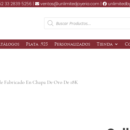
2 33 2839 5256 |
ventas@unlimitedjoyeria.com |
unlimitedb
Products
search
atálogos
Plata .925
Personalizados
Tienda
C
le Fabricado En Chapa De Oro De 18K