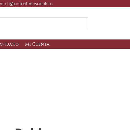
yob |
unlimitedbyobplata
ontacto
Mi Cuenta