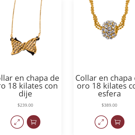
llar en chapa de
Collar en chapa
ro 18 kilates con
oro 18 kilates c
dije
esfera
$
239.00
$
389.00
0

0
