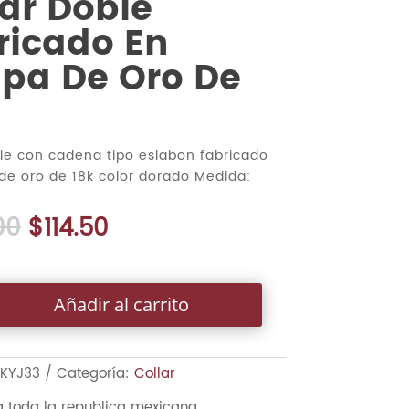
lar Doble
ricado En
pa De Oro De
ble con cadena tipo eslabon fabricado
de oro de 18k color dorado Medida:
00
$
114.50
Añadir al carrito
KYJ33
Categoría:
Collar
a toda la republica mexicana