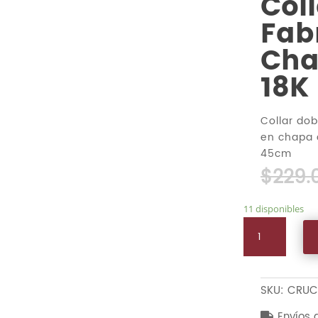
Col
Fab
Cha
18K
Collar do
en chapa 
45cm
$
229.
11 disponibles
Collar
Doble
Fabricado
En
SKU:
CRUC
Chapa
De
Envíos 