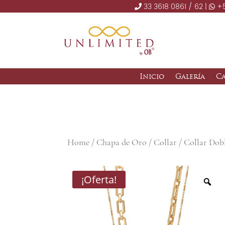
33 3618 0861 / 62 |
+5
Inicio
Galería
C
Home
/
Chapa de Oro
/
Collar
/ Collar Dob
¡Oferta!