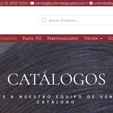
2 33 2839 5256 |
ventas@unlimitedjoyeria.com |
unlimitedb
Products
search
atálogos
Plata .925
Personalizados
Tienda
C
CATÁLOGOS
TE A NUESTRO EQUIPO DE VE
CATÁLOGO