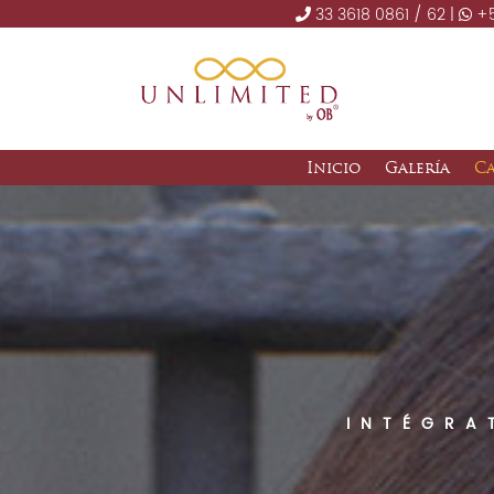
33 3618 0861 / 62 |
+5
Inicio
Galería
C
INTÉGRA