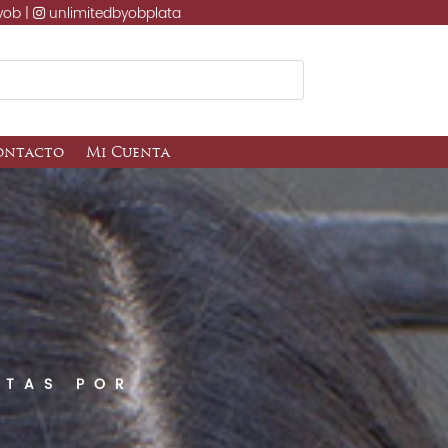
yob |
unlimitedbyobplata
ontacto
Mi Cuenta
NTAS POR